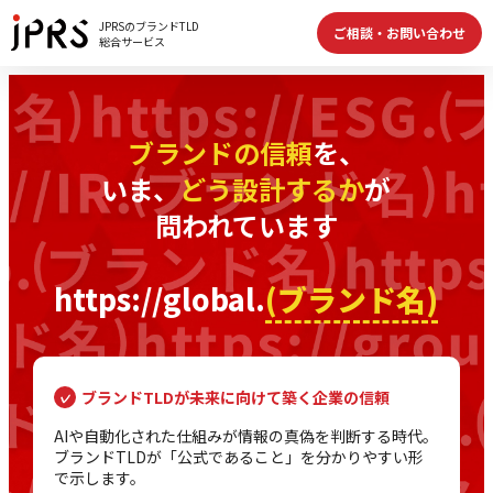
JPRSのブランドTLD
ご相談・お問い合わせ
総合サービス
ブランドの信頼
を、
いま、
どう設計するか
が
問われています
https://global.
(ブランド名)
ブランドTLDが未来に向けて築く企業の信頼
AIや自動化された仕組みが情報の真偽を判断する時代。
ブランドTLDが「公式であること」を分かりやすい形
で示します。